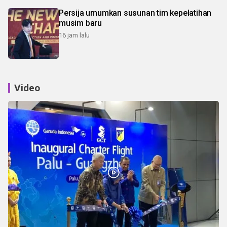
Persija umumkan susunan tim kepelatihan
musim baru
16 jam lalu
Video