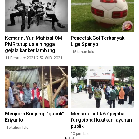
Kemarin, Yuri Mahipal OM
Pencetak Gol Terbanyak
PMR tutup usia hingga
Liga Spanyol
gejala kanker lambung
-15 tahun lalu
11 February 2021 7:52 WIB, 2021
1
Menpora Kunjungi "gubuk"
Mensos lantik 67 pejabat
Eriyanto
fungsional kuatkan layanan
publik
-15 tahun lalu
2
13 jam lalu