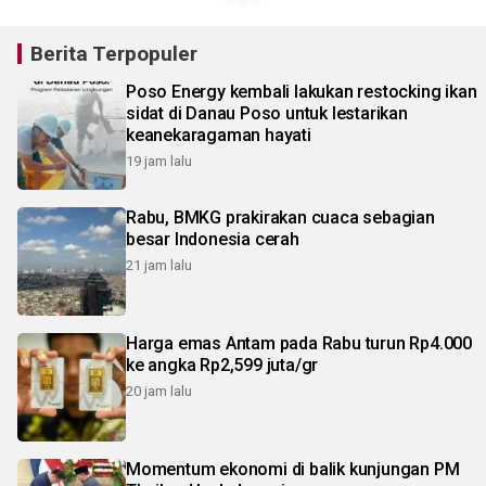
Berita Terpopuler
Poso Energy kembali lakukan restocking ikan
sidat di Danau Poso untuk lestarikan
keanekaragaman hayati
19 jam lalu
Rabu, BMKG prakirakan cuaca sebagian
besar Indonesia cerah
21 jam lalu
Harga emas Antam pada Rabu turun Rp4.000
ke angka Rp2,599 juta/gr
20 jam lalu
Momentum ekonomi di balik kunjungan PM