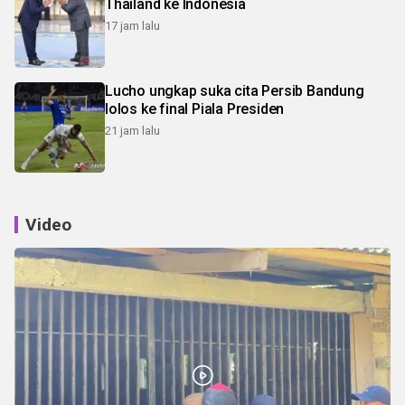
Thailand ke Indonesia
17 jam lalu
Lucho ungkap suka cita Persib Bandung
lolos ke final Piala Presiden
21 jam lalu
Video