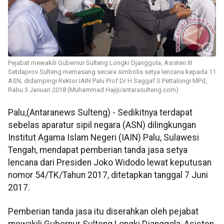
Pejabat mewakili Gubernur Sulteng Longki Djanggola, Asisten III
Setdaprov Sulteng memasang secara simbolis setya lencana kepada 11
ASN, didampingi Rektor IAIN Palu Prof Dr H Saggaf S Pettalongi MPd,
Rabu 3 Januari 2018 (Muhammad Hajiji/antarasulteng.com)
Palu,(Antaranews Sulteng) - Sedikitnya terdapat
sebelas aparatur sipil negara (ASN) dilingkungan
Institut Agama Islam Negeri (IAIN) Palu, Sulawesi
Tengah, mendapat pemberian tanda jasa setya
lencana dari Presiden Joko Widodo lewat keputusan
nomor 54/TK/Tahun 2017, ditetapkan tanggal 7 Juni
2017.
Pemberian tanda jasa itu diserahkan oleh pejabat
mewakili Gubernur Sulteng Longki Djanggola, Asisten