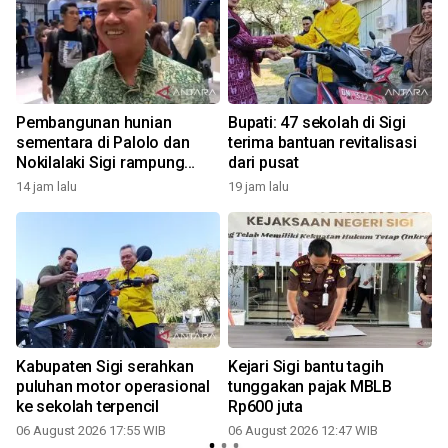
M
Pembangunan hunian
Bupati: 47 sekolah di Sigi
sementara di Palolo dan
terima bantuan revitalisasi
Nokilalaki Sigi rampung
dari pusat
September
14 jam lalu
19 jam lalu
n
Kabupaten Sigi serahkan
Kejari Sigi bantu tagih
puluhan motor operasional
tunggakan pajak MBLB
ke sekolah terpencil
Rp600 juta
06 August 2026 17:55 WIB
06 August 2026 12:47 WIB