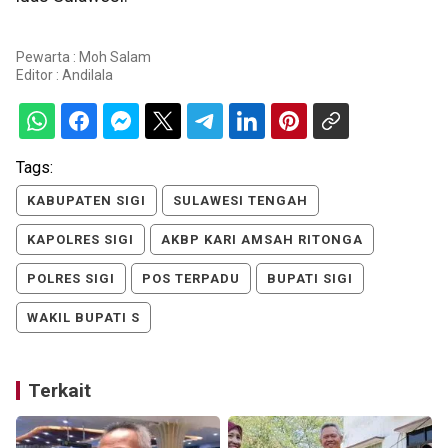
Pewarta : Moh Salam
Editor :
Andilala
Tags:
KABUPATEN SIGI
SULAWESI TENGAH
KAPOLRES SIGI
AKBP KARI AMSAH RITONGA
POLRES SIGI
POS TERPADU
BUPATI SIGI
WAKIL BUPATI S
Terkait