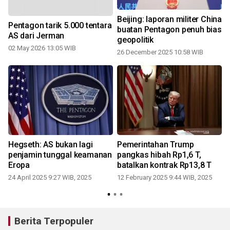
Beijing: laporan militer China
Pentagon tarik 5.000 tentara
buatan Pentagon penuh bias
AS dari Jerman
geopolitik
02 May 2026 13:05 WIB
26 December 2025 10:58 WIB
2
Hegseth: AS bukan lagi
Pemerintahan Trump
penjamin tunggal keamanan
pangkas hibah Rp1,6 T,
Eropa
batalkan kontrak Rp13,8 T
24 April 2025 9:27 WIB, 2025
12 February 2025 9:44 WIB, 2025
1
Berita Terpopuler