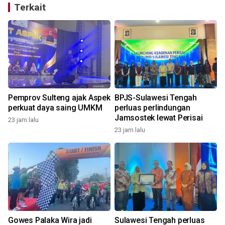
Terkait
Pemprov Sulteng ajak Aspek
BPJS-Sulawesi Tengah
perkuat daya saing UMKM
perluas perlindungan
Jamsostek lewat Perisai
23 jam lalu
t
23 jam lalu
Gowes Palaka Wira jadi
Sulawesi Tengah perluas