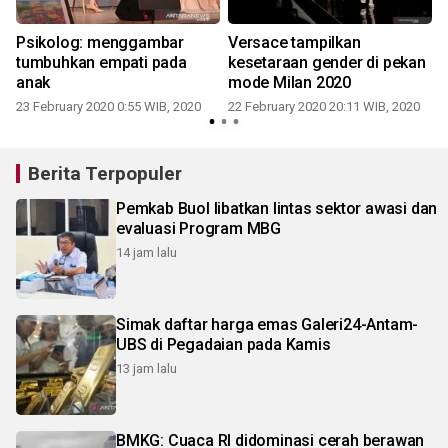
Psikolog: menggambar
Versace tampilkan
tumbuhkan empati pada
kesetaraan gender di pekan
2
anak
mode Milan 2020
23 February 2020 0:55 WIB, 2020
22 February 2020 20:11 WIB, 2020
Berita Terpopuler
Pemkab Buol libatkan lintas sektor awasi dan
evaluasi Program MBG
14 jam lalu
Simak daftar harga emas Galeri24-Antam-
UBS di Pegadaian pada Kamis
13 jam lalu
BMKG: Cuaca RI didominasi cerah berawan