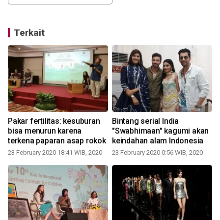
Terkait
t
Pakar fertilitas: kesuburan
Bintang serial India
bisa menurun karena
"Swabhimaan" kagumi akan
terkena paparan asap rokok
keindahan alam Indonesia
2
23 February 2020 18:41 WIB, 2020
23 February 2020 0:56 WIB, 2020