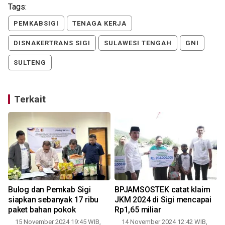
Tags:
PEMKABSIGI
TENAGA KERJA
DISNAKERTRANS SIGI
SULAWESI TENGAH
GNI
SULTENG
Terkait
Bulog dan Pemkab Sigi
BPJAMSOSTEK catat klaim
siapkan sebanyak 17 ribu
JKM 2024 di Sigi mencapai
paket bahan pokok
Rp1,65 miliar
15 November 2024 19:45 WIB,
14 November 2024 12:42 WIB,
2