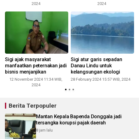
2024
2024
Sigi ajak masyarakat
Sigi atur garis sepadan
manfaatkan peternakan jadi
Danau Lindu untuk
bisnis menjanjikan
kelangsungan ekologi
2
12 November 2024 11:34 WIB,
28 February 2024 15:57 WIB, 2024
2024
Berita Terpopuler
Mantan Kepala Bapenda Donggala jadi
tersangka korupsi pajak daerah
8 jam lalu