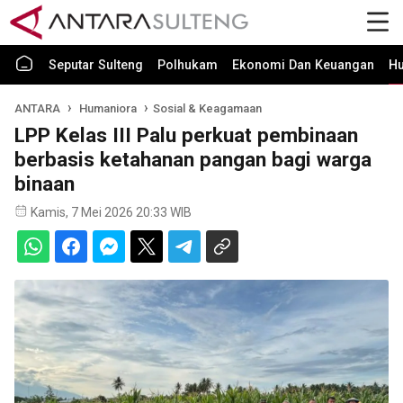
Seputar Sulteng
Polhukam
Ekonomi Dan Keuangan
H
ANTARA
Humaniora
Sosial & Keagamaan
LPP Kelas III Palu perkuat pembinaan
berbasis ketahanan pangan bagi warga
binaan
Kamis, 7 Mei 2026 20:33 WIB