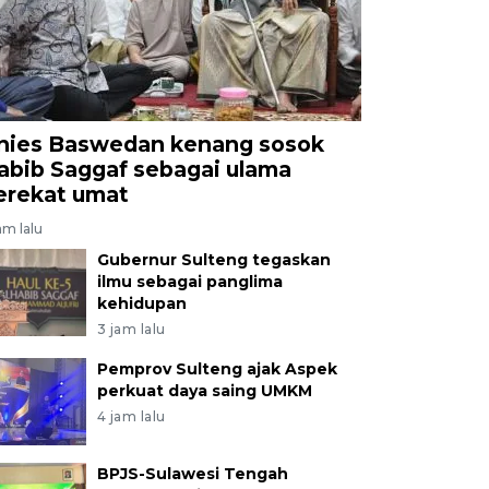
nies Baswedan kenang sosok
abib Saggaf sebagai ulama
erekat umat
am lalu
Gubernur Sulteng tegaskan
ilmu sebagai panglima
kehidupan
3 jam lalu
Pemprov Sulteng ajak Aspek
perkuat daya saing UMKM
4 jam lalu
BPJS-Sulawesi Tengah