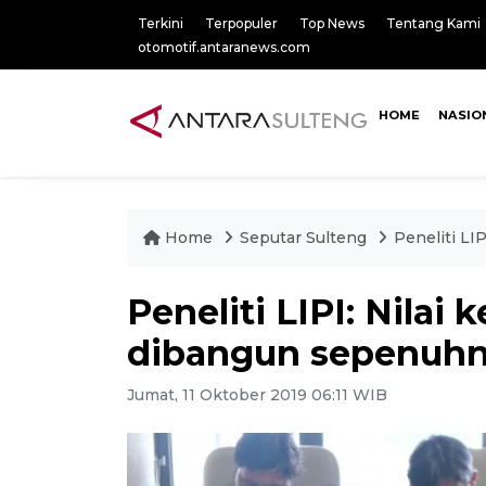
Terkini
Terpopuler
Top News
Tentang Kami
otomotif.antaranews.com
HOME
NASIO
Home
Seputar Sulteng
Peneliti LI
Peneliti LIPI: Nilai
dibangun sepenuhnn
Jumat, 11 Oktober 2019 06:11 WIB