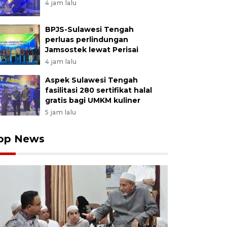
4 jam lalu
BPJS-Sulawesi Tengah
perluas perlindungan
Jamsostek lewat Perisai
4 jam lalu
Aspek Sulawesi Tengah
fasilitasi 280 sertifikat halal
gratis bagi UMKM kuliner
5 jam lalu
op News