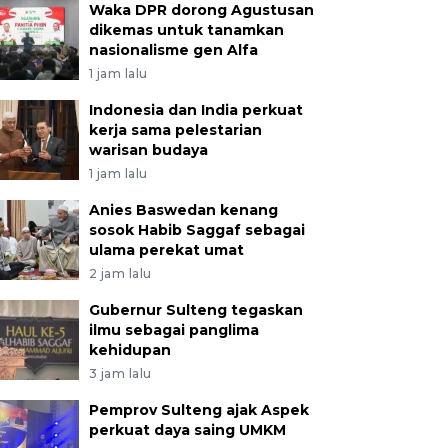
Waka DPR dorong Agustusan
dikemas untuk tanamkan
nasionalisme gen Alfa
1 jam lalu
Indonesia dan India perkuat
kerja sama pelestarian
warisan budaya
1 jam lalu
Anies Baswedan kenang
sosok Habib Saggaf sebagai
ulama perekat umat
2 jam lalu
Gubernur Sulteng tegaskan
ilmu sebagai panglima
kehidupan
3 jam lalu
Pemprov Sulteng ajak Aspek
perkuat daya saing UMKM