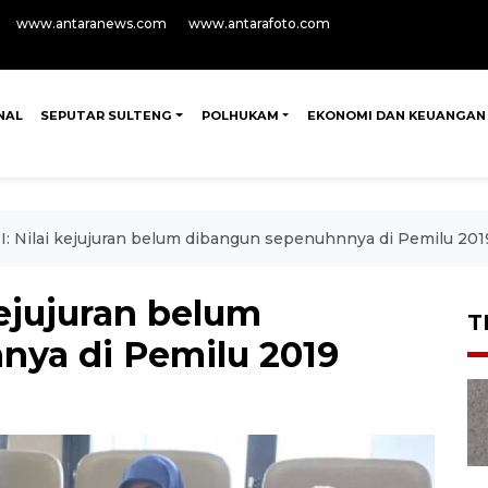
www.antaranews.com
www.antarafoto.com
NAL
SEPUTAR SULTENG
POLHUKAM
EKONOMI DAN KEUANGAN
PI: Nilai kejujuran belum dibangun sepenuhnnya di Pemilu 201
 kejujuran belum
T
ya di Pemilu 2019