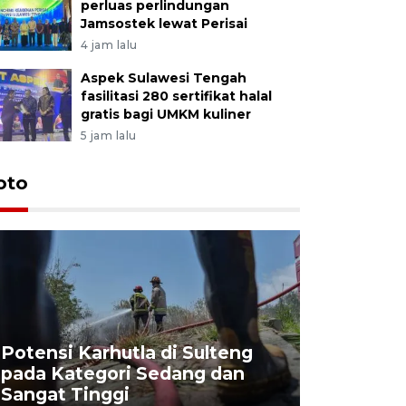
perluas perlindungan
Jamsostek lewat Perisai
4 jam lalu
Aspek Sulawesi Tengah
fasilitasi 280 sertifikat halal
gratis bagi UMKM kuliner
5 jam lalu
oto
Potensi Karhutla di Sulteng
pada Kategori Sedang dan
Penjuala
Sangat Tinggi
Kemerdek