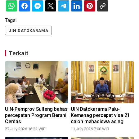
Tags:
UIN DATOKARAMA
Terkait
UIN-Pemprov Sulteng bahas
UIN Datokarama Palu-
percepatan Program Berani
Kemenag percepat visa 21
Cerdas
calon mahasiswa asing
27 July 2026 16:22 WIB
11 July 2026 7:00 WIB
0