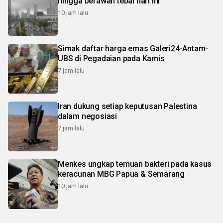
hingga berawan tebal hari ini
10 jam lalu
Simak daftar harga emas Galeri24-Antam-
UBS di Pegadaian pada Kamis
7 jam lalu
Iran dukung setiap keputusan Palestina
dalam negosiasi
7 jam lalu
Menkes ungkap temuan bakteri pada kasus
keracunan MBG Papua & Semarang
10 jam lalu