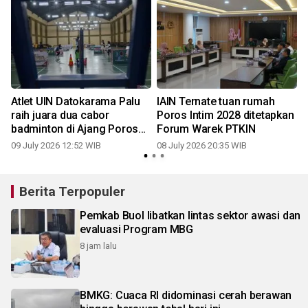
Atlet UIN Datokarama Palu
IAIN Ternate tuan rumah
raih juara dua cabor
Poros Intim 2028 ditetapkan
badminton di Ajang Poros
Forum Warek PTKIN
Intim IV
09 July 2026 12:52 WIB
08 July 2026 20:35 WIB
0
Berita Terpopuler
Pemkab Buol libatkan lintas sektor awasi dan
evaluasi Program MBG
8 jam lalu
BMKG: Cuaca RI didominasi cerah berawan