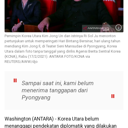
Pemimpin Korea Utara Kim Jong Un dan istrinya Ri Sol Ju menonton
pertunjukan untuk memperingati Hari Bintang Bersinar, hari ulang tahun
mendiang Kim Jong Il, di Teater Seni Mansudae di Pyongyang, Korea
Utara dalam foto tanpa tanggal yang dirilis Agensi Berita Sentral Korea
(KCNA), Rabu (17/2/2021). ANTARA FOTO/KCNA via
REUTERS/AWW/djo
Sampai saat ini, kami belum
menerima tanggapan dari
Pyongyang
Washington (ANTARA) - Korea Utara belum
menanggapi pendekatan diplomatik yang dilakukan