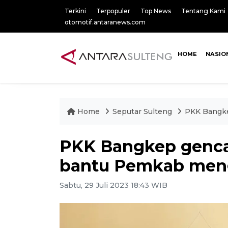
Terkini
Terpopuler
Top News
Tentang Kami
otomotif.antaranews.com
HOME
NASIO
Home
Seputar Sulteng
PKK Bangke
PKK Bangkep genca
bantu Pemkab meng
Sabtu, 29 Juli 2023 18:43 WIB