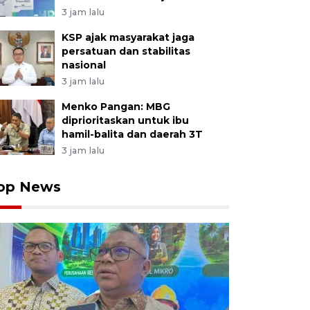
3 jam lalu
KSP ajak masyarakat jaga
persatuan dan stabilitas
nasional
3 jam lalu
Menko Pangan: MBG
diprioritaskan untuk ibu
hamil-balita dan daerah 3T
3 jam lalu
op News