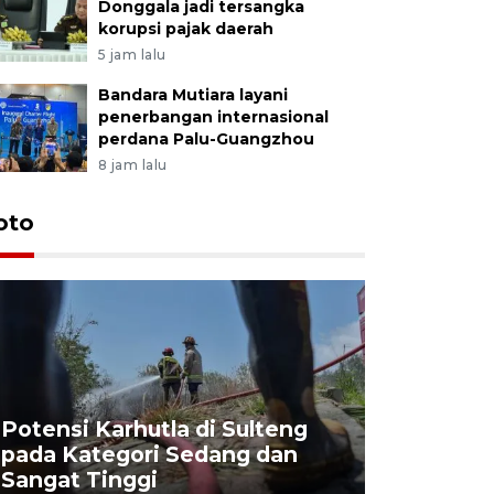
Donggala jadi tersangka
korupsi pajak daerah
5 jam lalu
Bandara Mutiara layani
penerbangan internasional
perdana Palu-Guangzhou
8 jam lalu
oto
Potensi Karhutla di Sulteng
pada Kategori Sedang dan
Penjuala
Sangat Tinggi
Kemerdek