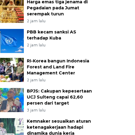
Harga emas tiga jenama di
Pegadaian pada Jumat
serempak turun
2 jam lalu
PBB kecam sanksi AS
terhadap Kuba
2 jam lalu
RI-Korea bangun Indonesia
Forest and Land Fire
Management Center
2 jam lalu
BPJS: Cakupan kepesertaan
UCJ Sulteng capai 62,60
persen dari target
3 jam lalu
Kemnaker sesuaikan aturan
ketenagakerjaan hadapi
dinamika dunia kerja