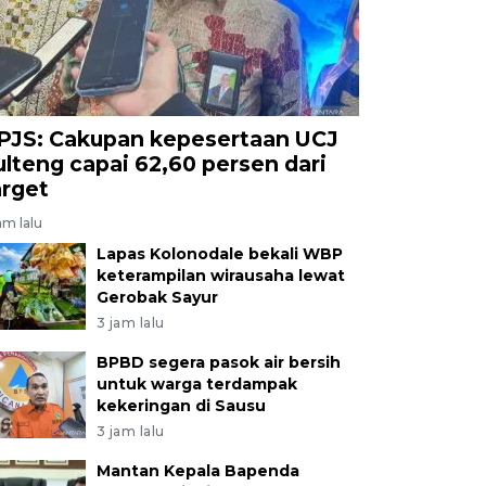
PJS: Cakupan kepesertaan UCJ
ulteng capai 62,60 persen dari
arget
am lalu
Lapas Kolonodale bekali WBP
keterampilan wirausaha lewat
Gerobak Sayur
3 jam lalu
BPBD segera pasok air bersih
untuk warga terdampak
kekeringan di Sausu
3 jam lalu
Mantan Kepala Bapenda