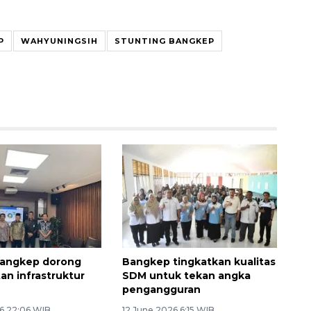
P
WAHYUNINGSIH
STUNTING BANGKEP
angkep dorong
Bangkep tingkatkan kualitas
an infrastruktur
SDM untuk tekan angka
pengangguran
6 22:06 WIB
12 June 2026 6:15 WIB