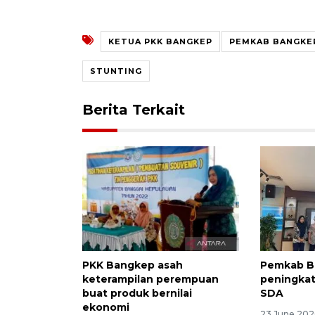
KETUA PKK BANGKEP
PEMKAB BANGKE
STUNTING
Berita Terkait
PKK Bangkep asah
Pemkab B
keterampilan perempuan
peningkat
buat produk bernilai
SDA
ekonomi
23 June 202