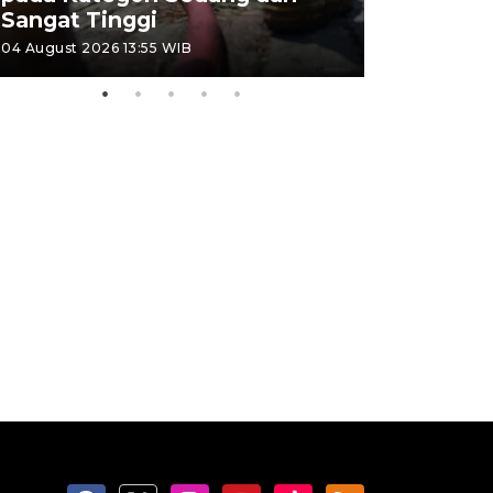
Sangat Tinggi
Kemerdek
04 August 2026 13:55 WIB
03 August 202