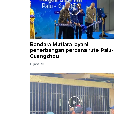
Bandara Mutiara layani
penerbangan perdana rute Palu-
Guangzhou
15 jam lalu