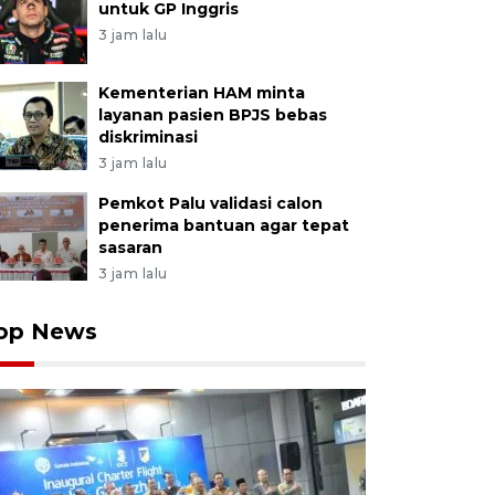
untuk GP Inggris
3 jam lalu
Kementerian HAM minta
layanan pasien BPJS bebas
diskriminasi
3 jam lalu
Pemkot Palu validasi calon
penerima bantuan agar tepat
sasaran
3 jam lalu
op News