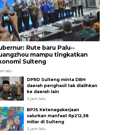
ubernur: Rute baru Palu--
uangzhou mampu tingkatkan
konomi Sulteng
am lalu
DPRD Sulteng minta DBH
daerah penghasil tak dialihkan
ke daerah lain
2 jam lalu
BPJS Ketenagakerjaan
salurkan manfaat Rp212,38
miliar di Sulteng
2 jam lalu