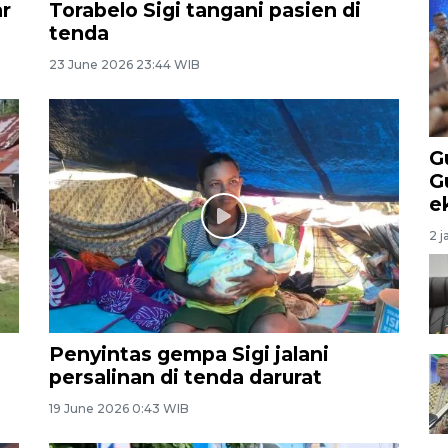
ar
Torabelo Sigi tangani pasien di
tenda
23 June 2026 23:44 WIB
G
G
e
2 j
Penyintas gempa Sigi jalani
persalinan di tenda darurat
19 June 2026 0:43 WIB