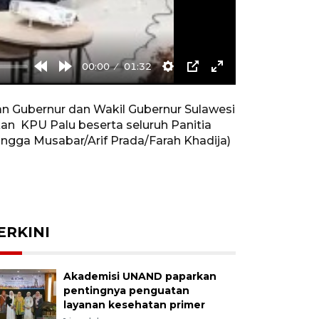
00:00
01:32
Rewind
Forward
Settings
PIP
Enter
10s
10s
fullscreen
n Gubernur dan Wakil Gubernur Sulawesi
kan KPU Palu beserta seluruh Panitia
Rangga Musabar/Arif Prada/Farah Khadija)
ERKINI
Akademisi UNAND paparkan
pentingnya penguatan
layanan kesehatan primer