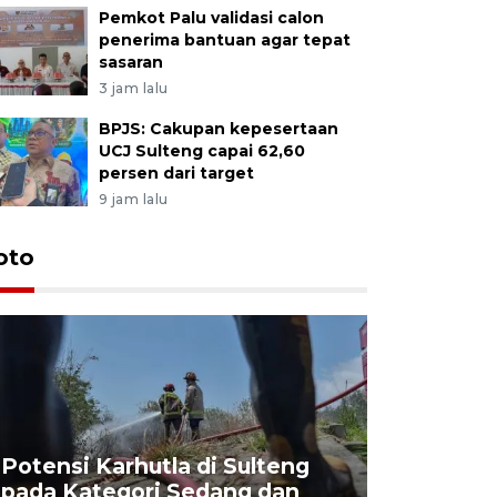
Pemkot Palu validasi calon
penerima bantuan agar tepat
sasaran
3 jam lalu
BPJS: Cakupan kepesertaan
UCJ Sulteng capai 62,60
persen dari target
9 jam lalu
oto
Potensi Karhutla di Sulteng
pada Kategori Sedang dan
Penjuala