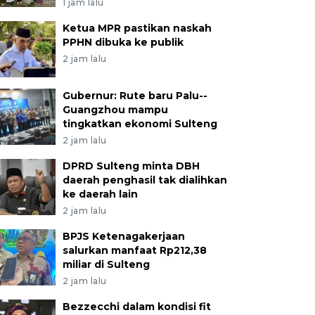
1 jam lalu
Ketua MPR pastikan naskah
PPHN dibuka ke publik
2 jam lalu
Gubernur: Rute baru Palu--
Guangzhou mampu
tingkatkan ekonomi Sulteng
2 jam lalu
DPRD Sulteng minta DBH
daerah penghasil tak dialihkan
ke daerah lain
2 jam lalu
BPJS Ketenagakerjaan
salurkan manfaat Rp212,38
miliar di Sulteng
2 jam lalu
Bezzecchi dalam kondisi fit