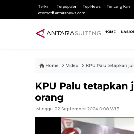
Terkini
Terpopuler
Top News
Tentang Kami
otomotif.antaranews.com
HOME
NASIO
Home
Video
KPU Palu tetapkan jum
KPU Palu tetapkan j
orang
Minggu, 22 September 2024 0:08 WIB