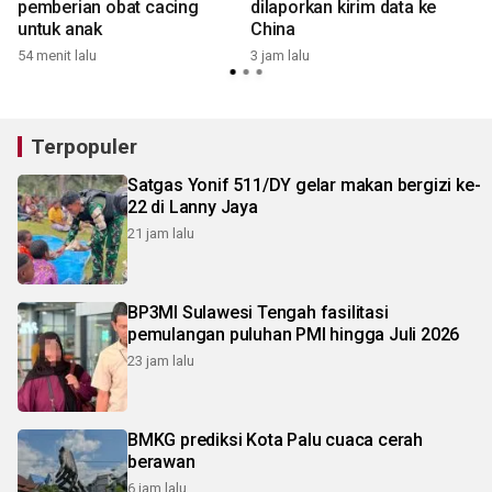
pemberian obat cacing
dilaporkan kirim data ke
untuk anak
China
54 menit lalu
3 jam lalu
6
Terpopuler
Satgas Yonif 511/DY gelar makan bergizi ke-
22 di Lanny Jaya
21 jam lalu
BP3MI Sulawesi Tengah fasilitasi
pemulangan puluhan PMI hingga Juli 2026
23 jam lalu
BMKG prediksi Kota Palu cuaca cerah
berawan
6 jam lalu