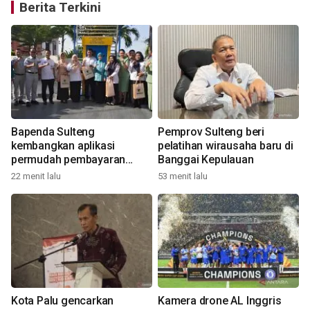
Berita Terkini
Bapenda Sulteng
Pemprov Sulteng beri
kembangkan aplikasi
pelatihan wirausaha baru di
permudah pembayaran
Banggai Kepulauan
pajak bermotor
22 menit lalu
53 menit lalu
6
Kota Palu gencarkan
Kamera drone AL Inggris