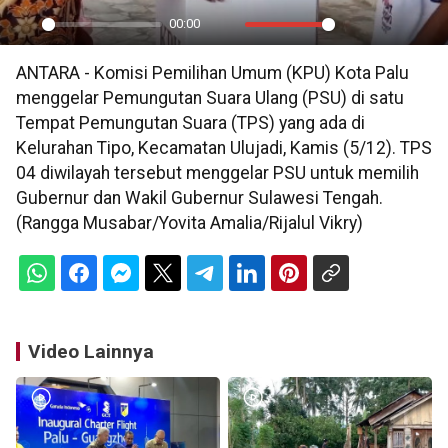
00:00
Play
Mute
Settings
PIP
En
ANTARA - Komisi Pemilihan Umum (KPU) Kota Palu
ful
menggelar Pemungutan Suara Ulang (PSU) di satu
Tempat Pemungutan Suara (TPS) yang ada di
Kelurahan Tipo, Kecamatan Ulujadi, Kamis (5/12). TPS
04 diwilayah tersebut menggelar PSU untuk memilih
Gubernur dan Wakil Gubernur Sulawesi Tengah.
(Rangga Musabar/Yovita Amalia/Rijalul Vikry)
Video Lainnya