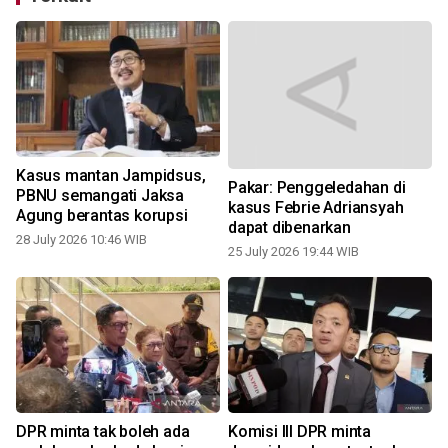
Kasus mantan Jampidsus,
Pakar: Penggeledahan di
PBNU semangati Jaksa
kasus Febrie Adriansyah
Agung berantas korupsi
dapat dibenarkan
28 July 2026 10:46 WIB
2
25 July 2026 19:44 WIB
DPR minta tak boleh ada
Komisi III DPR minta