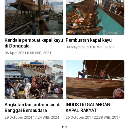
Kendala pembuat kapal kayu
Pembuatan kapal kayu
di Donggala
09 May 2020 21:16 WIB, 2020
06 April 2021 8:08 WIB, 2021
y
Angkutan laut antarpulau di
INDUSTRI GALANGAN
Banggai Bersaudara
KAPAL RAKYAT
29 October 2024 17:24 WIB, 2024
26 October 2017 22:38 WIB, 2017