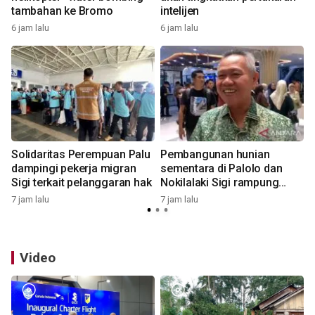
tambahan ke Bromo
intelijen
6 jam lalu
6 jam lalu
7
Solidaritas Perempuan Palu
Pembangunan hunian
dampingi pekerja migran
sementara di Palolo dan
Sigi terkait pelanggaran hak
Nokilalaki Sigi rampung
9
September
7 jam lalu
7 jam lalu
Video