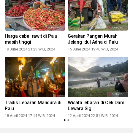
Harga cabai rawit di Palu
Gerakan Pangan Murah
masih tinggi
Jelang Idul Adha di Palu
19 June 2024 21:23 WIB, 2024
15 June 2024 19:40 WIB, 2024
1
Tradis Lebaran Mandura di
Wisata lebaran di Cek Dam
Palu
Lewara Sigi
18 April 2024 17:14 WIB, 2024
12 April 2024 22:51 WIB, 2024
1