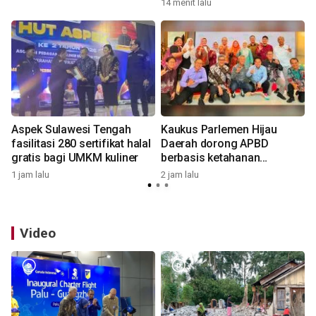
14 menit lalu
3
Aspek Sulawesi Tengah
Kaukus Parlemen Hijau
fasilitasi 280 sertifikat halal
Daerah dorong APBD
gratis bagi UMKM kuliner
berbasis ketahanan
lingkungan
1 jam lalu
2 jam lalu
4
Video