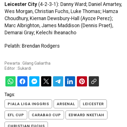
Leicester City
(4-2-3-1): Danny Ward; Daniel Amartey,
Wes Morgan, Christian Fuchs, Luke Thomas; Hamza
Choudhury, Kiernan Dewsbury-Hall (Ayoze Perez);
Marc Albrighton, James Maddison (Dennis Praet),
Demarai Gray; Kelechi Iheanacho
Pelatih: Brendan Rodgers
Pewarta : Gilang Galiartha
Editor :
Sukardi
Tags:
PIALA LIGA INGGRIS
ARSENAL
LEICESTER
EFL CUP
CARABAO CUP
EDWARD NKETIAH
CHRISTIAN FUCHS