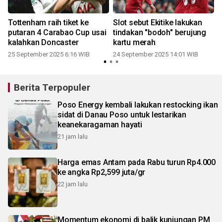
Tottenham raih tiket ke
Slot sebut Ekitike lakukan
putaran 4 Carabao Cup usai
tindakan "bodoh" berujung
kalahkan Doncaster
kartu merah
3
25 September 2025 6:16 WIB
24 September 2025 14:01 WIB
2
Berita Terpopuler
Poso Energy kembali lakukan restocking ikan
sidat di Danau Poso untuk lestarikan
keanekaragaman hayati
21 jam lalu
Harga emas Antam pada Rabu turun Rp4.000
ke angka Rp2,599 juta/gr
22 jam lalu
Momentum ekonomi di balik kunjungan PM