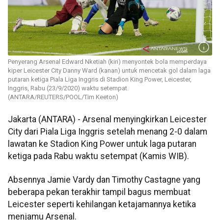
Penyerang Arsenal Edward Nketiah (kiri) menyontek bola memperdaya
kiper Leicester City Danny Ward (kanan) untuk mencetak gol dalam laga
putaran ketiga Piala Liga Inggris di Stadion King Power, Leicester,
Inggris, Rabu (23/9/2020) waktu setempat.
(ANTARA/REUTERS/POOL/Tim Keeton)
Jakarta (ANTARA) - Arsenal menyingkirkan Leicester
City dari Piala Liga Inggris setelah menang 2-0 dalam
lawatan ke Stadion King Power untuk laga putaran
ketiga pada Rabu waktu setempat (Kamis WIB).
Absennya Jamie Vardy dan Timothy Castagne yang
beberapa pekan terakhir tampil bagus membuat
Leicester seperti kehilangan ketajamannya ketika
menjamu Arsenal.