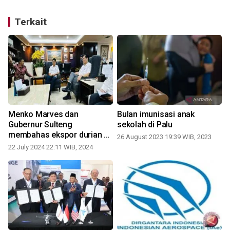
Terkait
Menko Marves dan
Bulan imunisasi anak
Gubernur Sulteng
sekolah di Palu
membahas ekspor durian ke
26 August 2023 19:39 WIB, 2023
China
22 July 2024 22:11 WIB, 2024
1