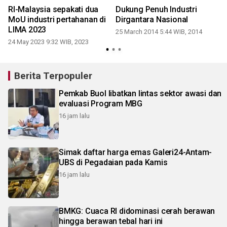
RI-Malaysia sepakati dua
Dukung Penuh Industri
MoU industri pertahanan di
Dirgantara Nasional
LIMA 2023
25 March 2014 5:44 WIB, 2014
24 May 2023 9:32 WIB, 2023
1
Berita Terpopuler
Pemkab Buol libatkan lintas sektor awasi dan
evaluasi Program MBG
16 jam lalu
Simak daftar harga emas Galeri24-Antam-
UBS di Pegadaian pada Kamis
16 jam lalu
BMKG: Cuaca RI didominasi cerah berawan
hingga berawan tebal hari ini