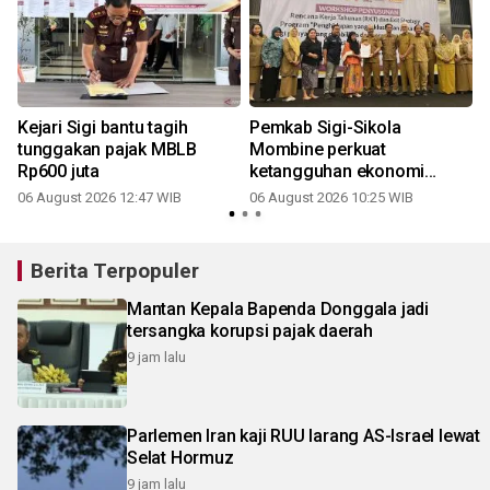
i
Kejari Sigi bantu tagih
Pemkab Sigi-Sikola
tunggakan pajak MBLB
Mombine perkuat
Rp600 juta
ketangguhan ekonomi
kelompok rentan
06 August 2026 12:47 WIB
06 August 2026 10:25 WIB
Berita Terpopuler
Mantan Kepala Bapenda Donggala jadi
tersangka korupsi pajak daerah
9 jam lalu
Parlemen Iran kaji RUU larang AS-Israel lewat
Selat Hormuz
9 jam lalu