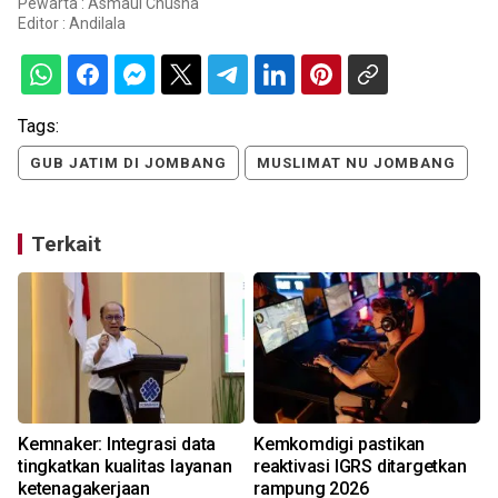
Pewarta : Asmaul Chusna
Editor :
Andilala
Tags:
GUB JATIM DI JOMBANG
MUSLIMAT NU JOMBANG
Terkait
Kemnaker: Integrasi data
Kemkomdigi pastikan
tingkatkan kualitas layanan
reaktivasi IGRS ditargetkan
ketenagakerjaan
rampung 2026