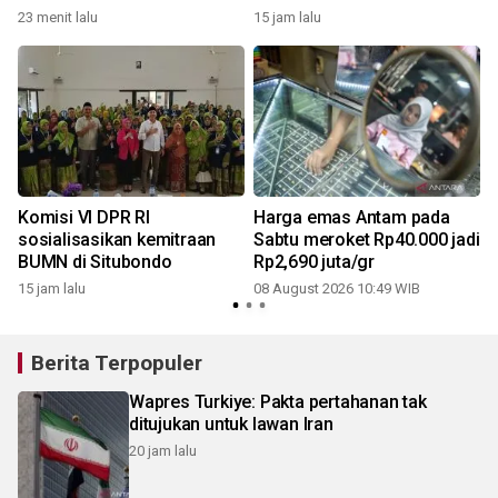
23 menit lalu
15 jam lalu
Komisi VI DPR RI
Harga emas Antam pada
sosialisasikan kemitraan
Sabtu meroket Rp40.000 jadi
BUMN di Situbondo
Rp2,690 juta/gr
15 jam lalu
08 August 2026 10:49 WIB
Berita Terpopuler
Wapres Turkiye: Pakta pertahanan tak
ditujukan untuk lawan Iran
20 jam lalu