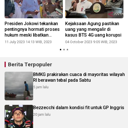
Presiden Jokowi tekankan
Kejaksaan Agung pastikan
pentingnya hormati proses
uang yang mengalir di
hukum meski libatkan
kasus BTS 4G uang korupsi
menteri
11 July 2023 14:13 WIB, 2023
04 October 2023 9:05 WIB, 2023
2
Berita Terpopuler
BMKG prakirakan cuaca di mayoritas wilayah
RI berawan tebal pada Sabtu
5 jam lalu
Bezzecchi dalam kondisi fit untuk GP Inggris
20 jam lalu