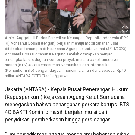
Arsip- Anggota III Badan Pemeriksa Keuangan Republik Indonesia (BPK
RI) Achsanul Qosasi (tengah) berjalan menuju mobil tahanan usai
ditetapkan tersangka di Kejaksaan Agung, Jakarta, Jumat (3/11/2023).
Achsanul Qosasi ditahan Kejagung setelah ditetapkan menjadi
tersangka kasus dugaan korupsi proyek menara base transceiver
station (BTS) 4G di Kementerian Komunikasi dan Informatika
(Kemenkominfo) dengan dugaan menerima aliran dana sebesar Rp40
miliar. ANTARA FOTO/Raqilla/gp/rwa
Jakarta (ANTARA) - Kepala Pusat Penerangan Hukum
(Kapuspenkum) Kejaksaan Agung Ketut Sumedana
menegaskan bahwa penanganan perkara korupsi BTS
4G BAKTI Kominfo masih berjalan mulai dari
penyidikan, pemberkasan hingga persidangan.
“Tim penyidik masih terus mendalami beberapa pihak,