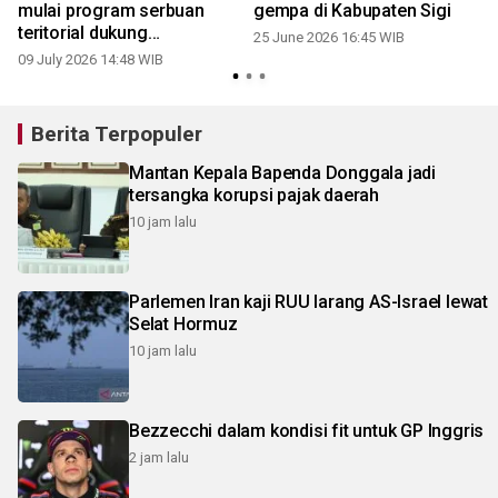
mulai program serbuan
gempa di Kabupaten Sigi
teritorial dukung
25 June 2026 16:45 WIB
pembangunan
09 July 2026 14:48 WIB
Berita Terpopuler
Mantan Kepala Bapenda Donggala jadi
tersangka korupsi pajak daerah
10 jam lalu
Parlemen Iran kaji RUU larang AS-Israel lewat
Selat Hormuz
10 jam lalu
Bezzecchi dalam kondisi fit untuk GP Inggris
2 jam lalu