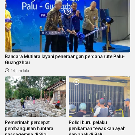
Bandara Mutiara layani penerbangan perdana rute Palu-
Guangzhou
14 jam lalu
Pemerintah percepat
Polisi buru pelaku
pembangunan huntara
penikaman tewaskan ayah
pascagempa di Sigi
dan anak di Palu