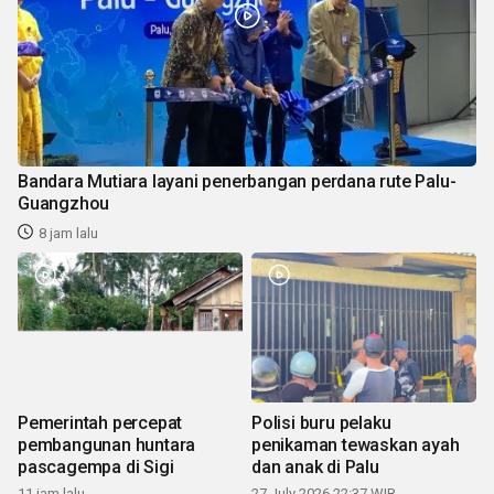
Bandara Mutiara layani penerbangan perdana rute Palu-
Guangzhou
8 jam lalu
Pemerintah percepat
Polisi buru pelaku
pembangunan huntara
penikaman tewaskan ayah
pascagempa di Sigi
dan anak di Palu
11 jam lalu
27 July 2026 22:37 WIB