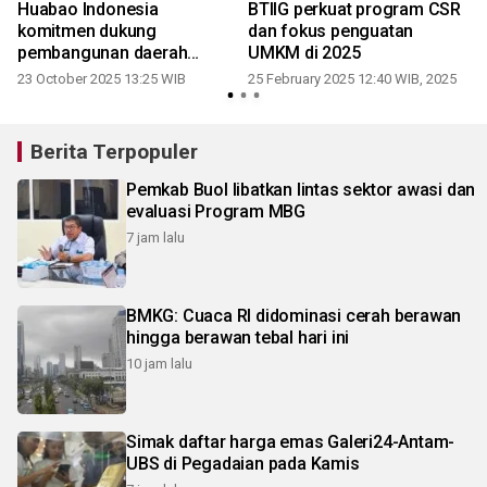
Huabao Indonesia
BTIIG perkuat program CSR
komitmen dukung
dan fokus penguatan
pembangunan daerah
UMKM di 2025
melalui CSR
23 October 2025 13:25 WIB
25 February 2025 12:40 WIB, 2025
Berita Terpopuler
Pemkab Buol libatkan lintas sektor awasi dan
evaluasi Program MBG
7 jam lalu
BMKG: Cuaca RI didominasi cerah berawan
hingga berawan tebal hari ini
10 jam lalu
Simak daftar harga emas Galeri24-Antam-
UBS di Pegadaian pada Kamis