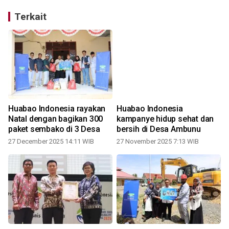
Terkait
Huabao Indonesia rayakan
Huabao Indonesia
Natal dengan bagikan 300
kampanye hidup sehat dan
paket sembako di 3 Desa
bersih di Desa Ambunu
27 December 2025 14:11 WIB
27 November 2025 7:13 WIB
0