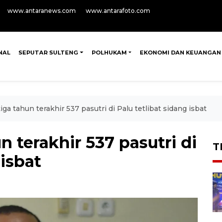
www.antaranews.com
www.antarafoto.com
NAL
SEPUTAR SULTENG
POLHUKAM
EKONOMI DAN KEUANGAN
ga tahun terakhir 537 pasutri di Palu tetlibat sidang isbat
 terakhir 537 pasutri di
T
 isbat