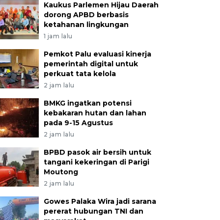
Kaukus Parlemen Hijau Daerah
dorong APBD berbasis
ketahanan lingkungan
1 jam lalu
Pemkot Palu evaluasi kinerja
pemerintah digital untuk
perkuat tata kelola
2 jam lalu
BMKG ingatkan potensi
kebakaran hutan dan lahan
pada 9-15 Agustus
2 jam lalu
BPBD pasok air bersih untuk
tangani kekeringan di Parigi
Moutong
2 jam lalu
Gowes Palaka Wira jadi sarana
pererat hubungan TNI dan