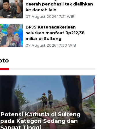
daerah penghasil tak dialihkan
ke daerah lain
07 August 2026 17:31 WIB
BPJS Ketenagakerjaan
salurkan manfaat Rp212,38
miliar di Sulteng
07 August 2026 17:30 WIB
oto
Potensi Karhutla di Sulteng
pada Kategori Sedang dan
Penjuala
Sangat Tinggi
Kemerdek