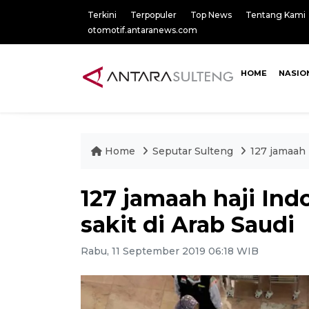
Terkini
Terpopuler
Top News
Tentang Kami
otomotif.antaranews.com
HOME
NASIO
Home
Seputar Sulteng
127 jamaah 
127 jamaah haji Ind
sakit di Arab Saudi
Rabu, 11 September 2019 06:18 WIB