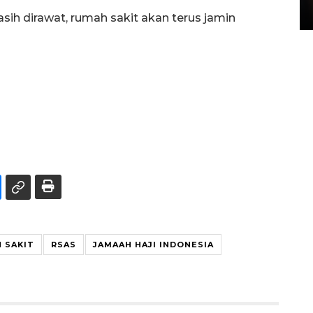
15 July 2026 14:08 WIB
sih dirawat, rumah sakit akan terus jamin
 SAKIT
RSAS
JAMAAH HAJI INDONESIA