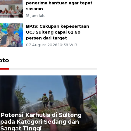
penerima bantuan agar tepat
sasaran
18 jam lalu
BPJS: Cakupan kepesertaan
UCJ Sulteng capai 62,60
persen dari target
07 August 2026 10:38 WIB
oto
Potensi Karhutla di Sulteng
pada Kategori Sedang dan
Penjuala
Sangat Tinggi
Kemerdek