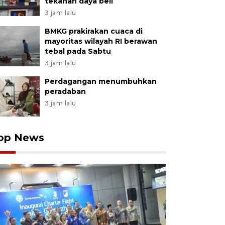
tekanan daya beli
3 jam lalu
BMKG prakirakan cuaca di
mayoritas wilayah RI berawan
tebal pada Sabtu
3 jam lalu
Perdagangan menumbuhkan
peradaban
3 jam lalu
op News