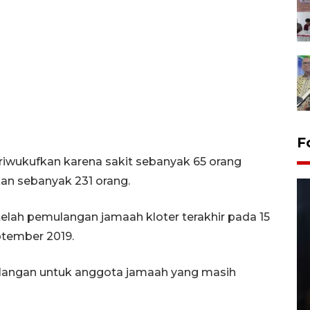
F
iwukufkan karena sakit sebanyak 65 orang
kan sebanyak 231 orang.
etelah pemulangan jamaah kloter terakhir pada 15
ptember 2019.
langan untuk anggota jamaah yang masih
Layanan pembuatan SIM Baru
di Satpas Polresta Palu