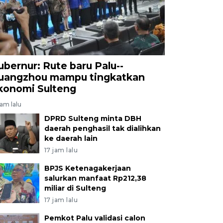
ubernur: Rute baru Palu--
uangzhou mampu tingkatkan
konomi Sulteng
jam lalu
DPRD Sulteng minta DBH
daerah penghasil tak dialihkan
ke daerah lain
17 jam lalu
BPJS Ketenagakerjaan
salurkan manfaat Rp212,38
miliar di Sulteng
17 jam lalu
Pemkot Palu validasi calon