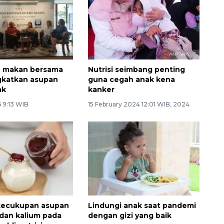
n makan bersama
Nutrisi seimbang penting
gkatkan asupan
guna cegah anak kena
ak
kanker
6 9:13 WIB
15 February 2024 12:01 WIB, 2024
 kecukupan asupan
Lindungi anak saat pandemi
 dan kalium pada
dengan gizi yang baik