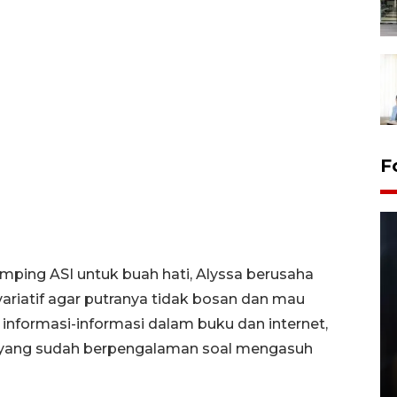
F
ing ASI untuk buah hati, Alyssa berusaha
riatif agar putranya tidak bosan dan mau
 informasi-informasi dalam buku dan internet,
t yang sudah berpengalaman soal mengasuh
Layanan pembuatan SIM Baru
di Satpas Polresta Palu
15 July 2026 14:08 WIB