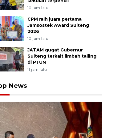
sekolah terpencil
10 jam lalu
CPM raih juara pertama
Jamsostek Award Sulteng
2026
10 jam lalu
JATAM gugat Gubernur
Sulteng terkait limbah tailing
di PTUN
11 jam lalu
op News