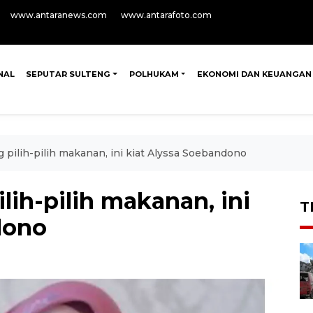
www.antaranews.com
www.antarafoto.com
NAL
SEPUTAR SULTENG
POLHUKAM
EKONOMI DAN KEUANGAN
 pilih-pilih makanan, ini kiat Alyssa Soebandono
lih-pilih makanan, ini
T
dono