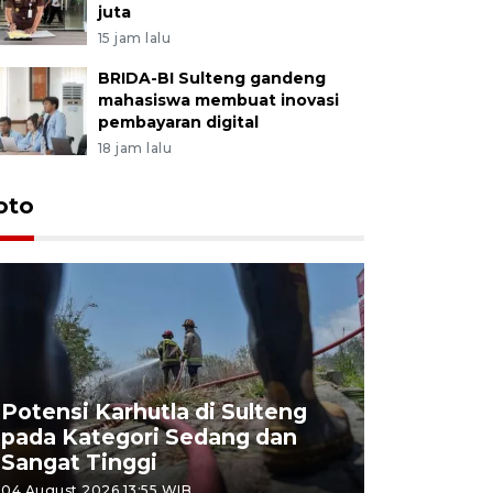
juta
15 jam lalu
BRIDA-BI Sulteng gandeng
mahasiswa membuat inovasi
pembayaran digital
18 jam lalu
oto
Potensi Karhutla di Sulteng
pada Kategori Sedang dan
Penjuala
Sangat Tinggi
Kemerdek
04 August 2026 13:55 WIB
03 August 202