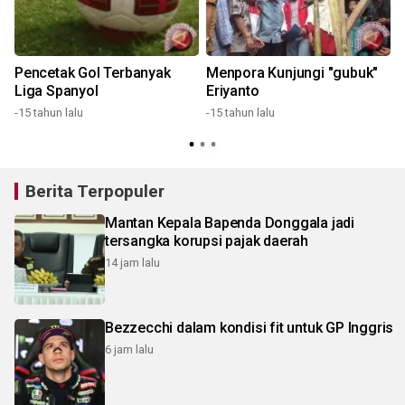
Pencetak Gol Terbanyak
Menpora Kunjungi "gubuk"
Liga Spanyol
Eriyanto
-15 tahun lalu
-15 tahun lalu
1
Berita Terpopuler
Mantan Kepala Bapenda Donggala jadi
tersangka korupsi pajak daerah
14 jam lalu
Bezzecchi dalam kondisi fit untuk GP Inggris
6 jam lalu