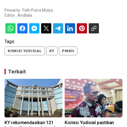
Pewarta : Fath Putra Mulya
Editor :
Andilala
Tags:
KOMISI YUDISIAL
KY
PMKH
Terkait
KY rekomendasikan 121
Komisi Yudisial pastikan