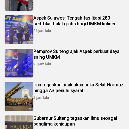
Aspek Sulawesi Tengah fasilitasi 280
sertifikat halal gratis bagi UMKM kuliner
21 jam lalu
Pemprov Sulteng ajak Aspek perkuat daya
saing UMKM
20 jam lalu
Iran tegaskan tidak akan buka Selat Hormuz
hingga AS penuhi syarat
2 jam lalu
Gubernur Sulteng tegaskan ilmu sebagai
panglima kehidupan