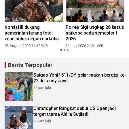
Komisi III dukung
Polres Sigi ungkap 26 kasus
t
pemerintah larang total
narkoba pada semester I
vape untuk cegah narkoba
2026
03 August 2026 11:30 WIB
31 July 2026 21:31 WIB
2
Berita Terpopuler
Satgas Yonif 511/DY gelar makan bergizi ke-
22 di Lanny Jaya
14 jam lalu
Christopher Rungkat sebut US Open jadi
target utama Aldila SutjiadI
23 jam lalu