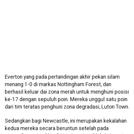
Everton yang pada pertandingan akhir pekan silam
menang 1-0 di markas Nottingham Forest, dan
berhasil keluar dai zona merah untuk menghuni posisi
ke-17 dengan sepuluh poin. Mereka unggul satu poin
dari tim teratas penghuni zona degradasi, Luton Town.
Sedangkan bagi Newcastle, ini merupakan kekalahan
kedua mereka secara beruntun setelah pada