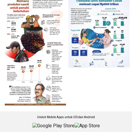
Unduh Mobile Apps untuk iOS dan Android