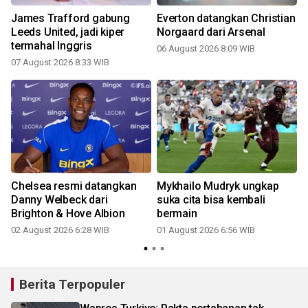
James Trafford gabung
Everton datangkan Christian
Leeds United, jadi kiper
Norgaard dari Arsenal
termahal Inggris
06 August 2026 8:09 WIB
07 August 2026 8:33 WIB
2
Chelsea resmi datangkan
Mykhailo Mudryk ungkap
Danny Welbeck dari
suka cita bisa kembali
Brighton & Hove Albion
bermain
2
02 August 2026 6:28 WIB
01 August 2026 6:56 WIB
Berita Terpopuler