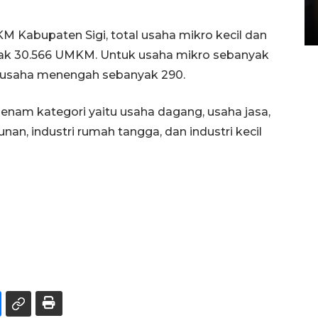
di Satpas Polresta Palu
15 July 2026 14:08 WIB
M Kabupaten Sigi, total usaha mikro kecil dan
ak 30.566 UMKM. Untuk usaha mikro sebanyak
n usaha menengah sebanyak 290.
ri enam kategori yaitu usaha dagang, usaha jasa,
an, industri rumah tangga, dan industri kecil