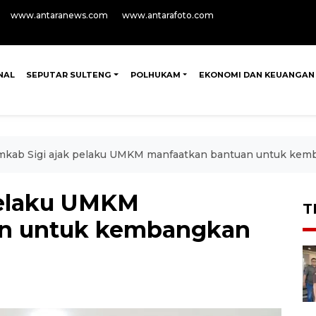
www.antaranews.com
www.antarafoto.com
NAL
SEPUTAR SULTENG
POLHUKAM
EKONOMI DAN KEUANGAN
kab Sigi ajak pelaku UMKM manfaatkan bantuan untuk kem
pelaku UMKM
T
an untuk kembangkan