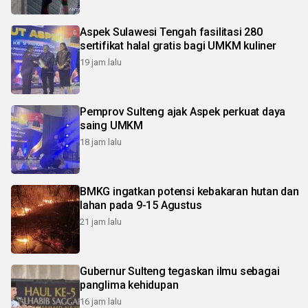
Aspek Sulawesi Tengah fasilitasi 280
sertifikat halal gratis bagi UMKM kuliner
19 jam lalu
Pemprov Sulteng ajak Aspek perkuat daya
saing UMKM
18 jam lalu
BMKG ingatkan potensi kebakaran hutan dan
lahan pada 9-15 Agustus
21 jam lalu
Gubernur Sulteng tegaskan ilmu sebagai
panglima kehidupan
16 jam lalu