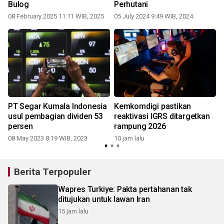
Bulog
Perhutani
08 February 2025 11:11 WIB, 2025
05 July 2024 9:49 WIB, 2024
1
PT Segar Kumala Indonesia
Kemkomdigi pastikan
usul pembagian dividen 53
reaktivasi IGRS ditargetkan
persen
rampung 2026
08 May 2023 8:19 WIB, 2023
10 jam lalu
Berita Terpopuler
Wapres Turkiye: Pakta pertahanan tak
ditujukan untuk lawan Iran
15 jam lalu