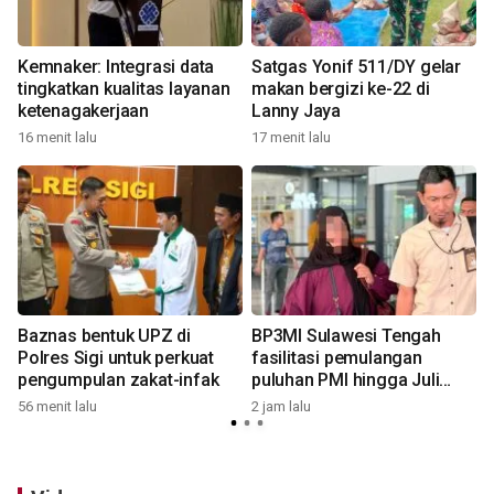
M
Kemnaker: Integrasi data
Satgas Yonif 511/DY gelar
tingkatkan kualitas layanan
makan bergizi ke-22 di
ketenagakerjaan
Lanny Jaya
16 menit lalu
17 menit lalu
4
n
Baznas bentuk UPZ di
BP3MI Sulawesi Tengah
Polres Sigi untuk perkuat
fasilitasi pemulangan
pengumpulan zakat-infak
puluhan PMI hingga Juli
2026
56 menit lalu
2 jam lalu
5