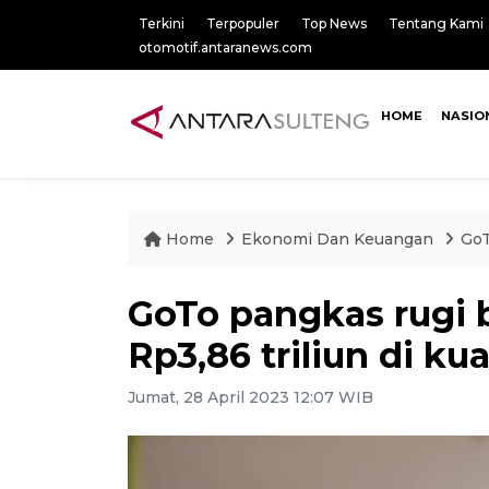
Terkini
Terpopuler
Top News
Tentang Kami
otomotif.antaranews.com
HOME
NASIO
Home
Ekonomi Dan Keuangan
GoT
GoTo pangkas rugi b
Rp3,86 triliun di kuar
Jumat, 28 April 2023 12:07 WIB