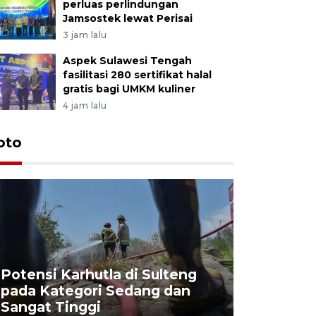
perluas perlindungan
Jamsostek lewat Perisai
3 jam lalu
Aspek Sulawesi Tengah
fasilitasi 280 sertifikat halal
gratis bagi UMKM kuliner
4 jam lalu
oto
Potensi Karhutla di Sulteng
pada Kategori Sedang dan
Penjuala
Sangat Tinggi
Kemerdek