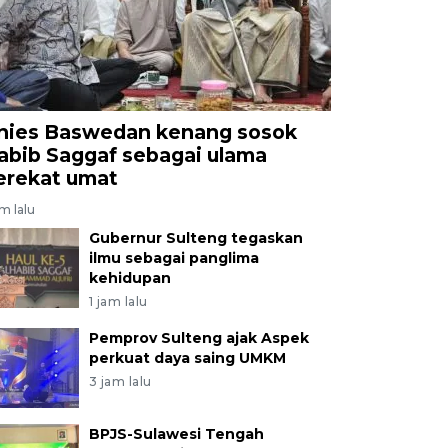
nies Baswedan kenang sosok
abib Saggaf sebagai ulama
erekat umat
am lalu
Gubernur Sulteng tegaskan
ilmu sebagai panglima
kehidupan
1 jam lalu
Pemprov Sulteng ajak Aspek
perkuat daya saing UMKM
3 jam lalu
BPJS-Sulawesi Tengah