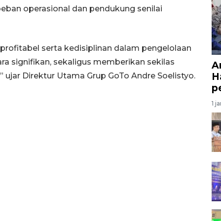
a beban operasional dan pendukung senilai
rofitabel serta kedisiplinan dalam pengelolaan
ra signifikan, sekaligus memberikan sekilas
A
H
ujar Direktur Utama Grup GoTo Andre Soelistyo.
p
1 j