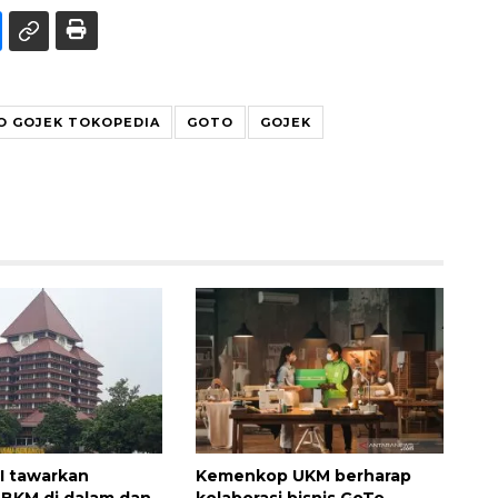
O GOJEK TOKOPEDIA
GOTO
GOJEK
UI tawarkan
Kemenkop UKM berharap
BKM di dalam dan
kolaborasi bisnis GoTo