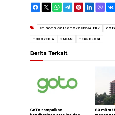
PT GOTO GOJEK TOKOPEDIA TBK
GOT
TOKOPEDIA
SAHAM
TEKNOLOGI
Berita Terkait
GoTo sampaikan
80 mitra 
keprihatinan atas insiden
magang M