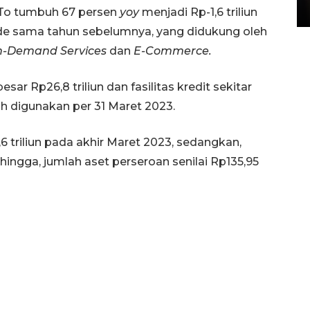
15 July 2026 14:08 WIB
To tumbuh 67 persen
yoy
menjadi Rp-1,6 triliun
ode sama tahun sebelumnya, yang didukung oleh
-Demand Services
dan
E-Commerce.
ar Rp26,8 triliun dan fasilitas kredit sekitar
elah digunakan per 31 Maret 2023.
,6 triliun pada akhir Maret 2023, sedangkan,
sehingga, jumlah aset perseroan senilai Rp135,95