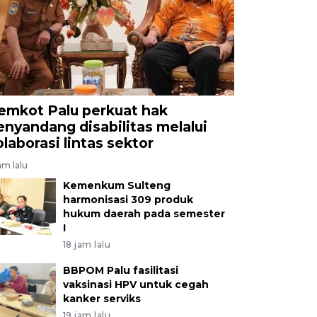
emkot Palu perkuat hak
enyandang disabilitas melalui
olaborasi lintas sektor
jam lalu
Kemenkum Sulteng
harmonisasi 309 produk
hukum daerah pada semester
I
18 jam lalu
BBPOM Palu fasilitasi
vaksinasi HPV untuk cegah
kanker serviks
19 jam lalu