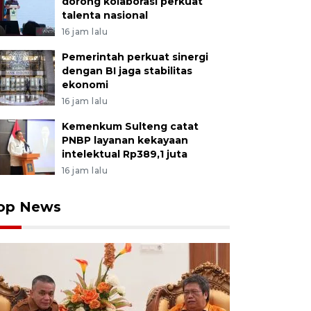
dorong kolaborasi perkuat
talenta nasional
16 jam lalu
Pemerintah perkuat sinergi
dengan BI jaga stabilitas
ekonomi
16 jam lalu
Kemenkum Sulteng catat
PNBP layanan kekayaan
intelektual Rp389,1 juta
16 jam lalu
op News