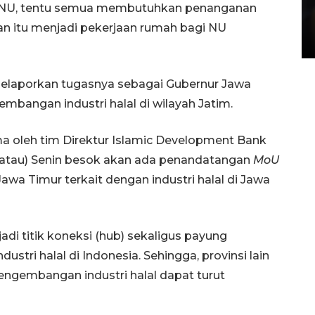
Layanan pembuatan SIM Baru
an NU, tentu semua membutuhkan penanganan
di Satpas Polresta Palu
n itu menjadi pekerjaan rumah bagi NU
15 July 2026 14:08 WIB
a melaporkan tugasnya sebagai Gubernur Jawa
mbangan industri halal di wilayah Jatim.
ima oleh tim Direktur Islamic Development Bank
i (atau) Senin besok akan ada penandatangan
MoU
awa Timur terkait dengan industri halal di Jawa
adi titik koneksi (hub) sekaligus payung
ri halal di Indonesia. Sehingga, provinsi lain
pengembangan industri halal dapat turut