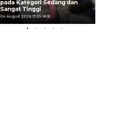
pada Kategori Sedang dan
Penjuala
Sangat Tinggi
Kemerdek
04 August 2026 13:55 WIB
03 August 202