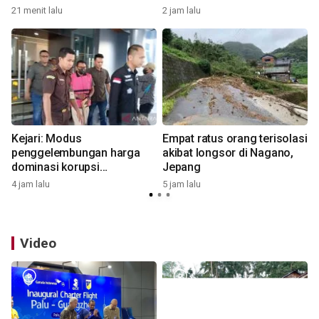
2026
21 menit lalu
2 jam lalu
5
Kejari: Modus
Empat ratus orang terisolasi
penggelembungan harga
akibat longsor di Nagano,
dominasi korupsi
Jepang
pengadaan barang jasa di
4 jam lalu
5 jam lalu
5
Sigi
Video