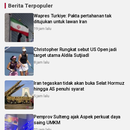
Berita Terpopuler
Wapres Turkiye: Pakta pertahanan tak
ditujukan untuk lawan Iran
19 jam lalu
Christopher Rungkat sebut US Open jadi
target utama Aldila SutjiadI
8 jam lalu
Iran tegaskan tidak akan buka Selat Hormuz
hingga AS penuhi syarat
5 jam lalu
Pemprov Sulteng ajak Aspek perkuat daya
saing UMKM
22 jam lalu