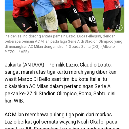
Insiden saling dorong antara pemain Lazio, Luca Pellegrini, dengan
beberapa pemain AC Milan pada laga Serie A di Stadion Olimpico yang
dimenangkan AC Milan dengan skor 1-0 pada Santu (2/3). (Alberto
PIZZOLI / AFP)
Jakarta (ANTARA) - Pemilik Lazio, Claudio Lotito,
sangat marah atas tiga kartu merah yang diberikan
wasit Marco Di Bello saat tim ibu kota Italia itu
dikalahkan AC Milan dalam pertandingan Serie A
pekan ke-27 di Stadion Olimpico, Roma, Sabtu dini
hari WIB.
AC Milan membawa pulang tiga poin dari markas
Lazio berkat gol semata wayang Noah Okafor pada
menit ke-88. Sedangkan Lazio harus berlaga dengan