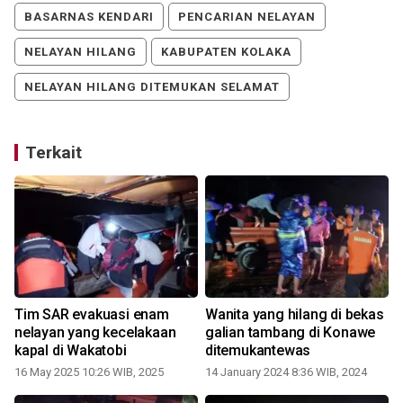
BASARNAS KENDARI
PENCARIAN NELAYAN
NELAYAN HILANG
KABUPATEN KOLAKA
NELAYAN HILANG DITEMUKAN SELAMAT
Terkait
Tim SAR evakuasi enam
Wanita yang hilang di bekas
nelayan yang kecelakaan
galian tambang di Konawe
kapal di Wakatobi
ditemukantewas
16 May 2025 10:26 WIB, 2025
14 January 2024 8:36 WIB, 2024