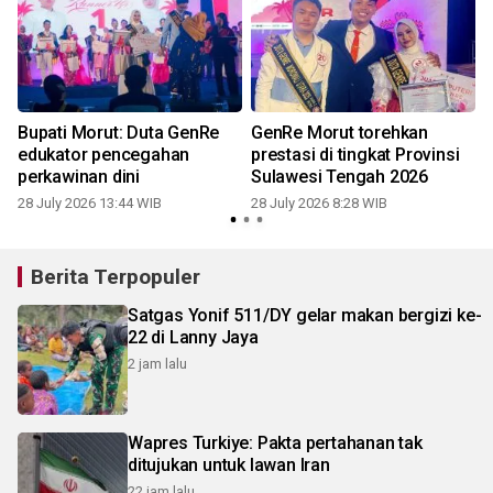
Bupati Morut: Duta GenRe
GenRe Morut torehkan
edukator pencegahan
prestasi di tingkat Provinsi
perkawinan dini
Sulawesi Tengah 2026
28 July 2026 13:44 WIB
28 July 2026 8:28 WIB
0
Berita Terpopuler
Satgas Yonif 511/DY gelar makan bergizi ke-
22 di Lanny Jaya
2 jam lalu
Wapres Turkiye: Pakta pertahanan tak
ditujukan untuk lawan Iran
22 jam lalu