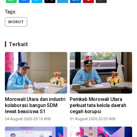
Tags:
MORUT
Terkait
m
Morowali Utara dan industri
Pemkab Morowali Utara
i
kolaborasi bangun SDM
perkuat tata kelola daerah
lewat beasiswa S1
cegah korupsi
04 August 2026 20:13 WIB
01 August 2026 20:25 WIB
0