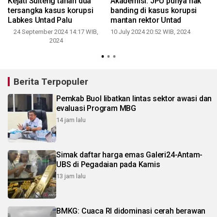
Kejati Sulteng tahan dua
Akademisi: JPU punya hak
tersangka kasus korupsi
banding di kasus korupsi
Labkes Untad Palu
mantan rektor Untad
24 September 2024 14:17 WIB,
10 July 2024 20:52 WIB, 2024
3
2024
Berita Terpopuler
Pemkab Buol libatkan lintas sektor awasi dan
evaluasi Program MBG
14 jam lalu
Simak daftar harga emas Galeri24-Antam-
UBS di Pegadaian pada Kamis
13 jam lalu
BMKG: Cuaca RI didominasi cerah berawan