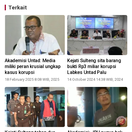
Terkait
n
Akademisi Untad: Media
Kejati Sulteng sita barang
miliki peran krusial ungkap
bukti Rp3 miliar korupsi
kasus korupsi
Labkes Untad Palu
0
18 February 2025 8:08 WIB, 2025
14 October 2024 14:38 WIB, 2024