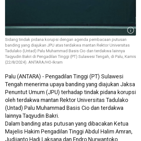
Sidang tindak pidana korupsi dengan agenda pembacaan putusan
banding yang diajukan JPU atas terdakwa mantan Rektor Universitas
Tadulako (Untad) Palu Muhammad Basis Cio dan terdakwa lainnya
Taqyudin Bakri di Pengadilan Tinggi (PT) Sulawesi Tengah, di Palu, Kamis
(22/8/2024). ANTARA/HO-Ikram
Palu (ANTARA) - Pengadilan Tinggi (PT) Sulawesi
Tengah menerima upaya banding yang diajukan Jaksa
Penuntut Umum (JPU) terhadap tindak pidana korupsi
oleh terdakwa mantan Rektor Universitas Tadulako
(Untad) Palu Muhammad Basis Cio dan terdakwa
lainnya Taqyudin Bakri.
Dalam banding atas putusan yang dibacakan Ketua
Majelis Hakim Pengadilan Tinggi Abdul Halim Amran,
Judijanto Hadi Laksana dan Endro Nurwantoko