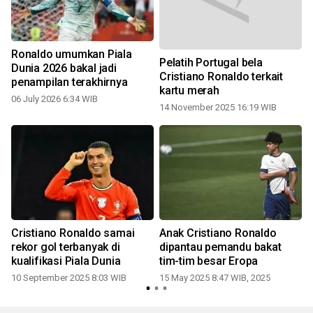
Ronaldo umumkan Piala
Pelatih Portugal bela
Dunia 2026 bakal jadi
Cristiano Ronaldo terkait
penampilan terakhirnya
1
kartu merah
06 July 2026 6:34 WIB
14 November 2025 16:19 WIB
g
Cristiano Ronaldo samai
Anak Cristiano Ronaldo
rekor gol terbanyak di
dipantau pemandu bakat
kualifikasi Piala Dunia
tim-tim besar Eropa
1
10 September 2025 8:03 WIB
15 May 2025 8:47 WIB, 2025