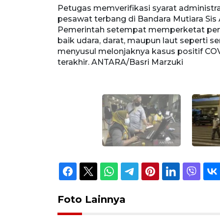
pelaku
Petugas memverifikasi syarat administr
(6/2/2022).
pesawat terbang di Bandara Mutiara Sis A
u perjalanan
Pemerintah setempat memperketat penga
bas COVID-19
baik udara, darat, maupun laut seperti s
urun sepekan
menyusul melonjaknya kasus positif COV
terakhir. ANTARA/Basri Marzuki
Foto Lainnya