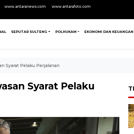
www.antaranews.com
www.antarafoto.com
NAL
SEPUTAR SULTENG
POLHUKAM
EKONOMI DAN KEUANGAN
 Syarat Pelaku Perjalanan
asan Syarat Pelaku
T