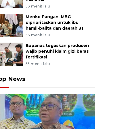
lah calon penumpang antre untuk verifikasi syarat admi
53 menit lalu
anannya di Bandara Mutiara Sis Aljufri, Palu, Sulawesi T
Menko Pangan: MBG
intah setempat memperketat pengawasan syarat admin
diprioritaskan untuk ibu
udara, darat, maupun laut seperti sertifikat vaksin dan
hamil-balita dan daerah 3T
sul melonjaknya kasus positif COVID-19 di daerah ter
53 menit lalu
hir. AANTARA/Basri Marzuki
Bapanas tegaskan produsen
wajib penuhi klaim gizi beras
fortifikasi
55 menit lalu
op News