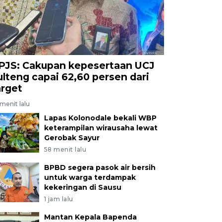
PJS: Cakupan kepesertaan UCJ
ulteng capai 62,60 persen dari
arget
menit lalu
Lapas Kolonodale bekali WBP
keterampilan wirausaha lewat
Gerobak Sayur
58 menit lalu
BPBD segera pasok air bersih
untuk warga terdampak
kekeringan di Sausu
1 jam lalu
Mantan Kepala Bapenda