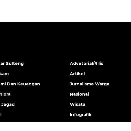
ar Sulteng
Advetorial/Rilis
ukam
Artikel
mi Dan Keuangan
Jurnalisme Warga
iora
Nasional
s Jagad
Wisata
l
Infografik