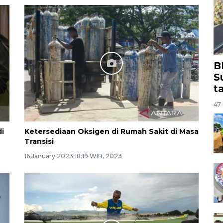
B
S
t
47 
i
Ketersediaan Oksigen di Rumah Sakit di Masa
Transisi
16 January 2023 18:19 WIB, 2023