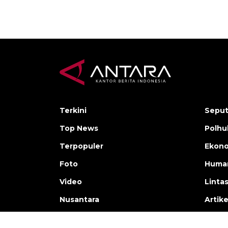
Terkini
Seput
Top News
Polh
Terpopuler
Ekono
Foto
Human
Video
Linta
Nusantara
Artike