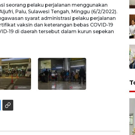
asi seorang pelaku perjalanan menggunakan
Sejum
ljufri, Palu, Sulawesi Tengah, Minggu (6/2/2022).
perjal
wasan syarat administrasi pelaku perjalanan
Pemer
ertifikat vaksin dan keterangan bebas COVID-19
baik 
ID-19 di daerah tersebut dalam kurun sepekan
menyu
terak
T