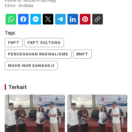
Pewarta : Muhammad Hajiji
Editor :
Andilala
Tags:
FKPT
FKPT SULTENG
PENCEGAHAN RADIKALISME
BNPT
MUHD NUR SANGADJI
Terkait