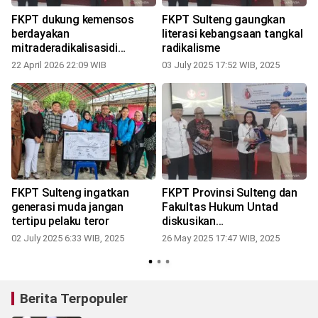
FKPT dukung kemensos
FKPT Sulteng gaungkan
i
berdayakan
literasi kebangsaan tangkal
mitraderadikalisasidi
radikalisme
Sulteng
22 April 2026 22:09 WIB
03 July 2025 17:52 WIB, 2025
FKPT Sulteng ingatkan
FKPT Provinsi Sulteng dan
generasi muda jangan
Fakultas Hukum Untad
tertipu pelaku teror
diskusikan
i
multikulturalisme
02 July 2025 6:33 WIB, 2025
26 May 2025 17:47 WIB, 2025
Berita Terpopuler