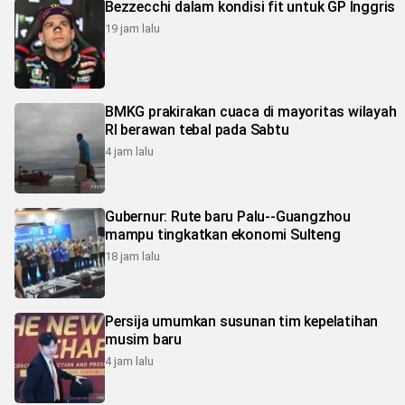
Bezzecchi dalam kondisi fit untuk GP Inggris
19 jam lalu
BMKG prakirakan cuaca di mayoritas wilayah
RI berawan tebal pada Sabtu
4 jam lalu
Gubernur: Rute baru Palu--Guangzhou
mampu tingkatkan ekonomi Sulteng
18 jam lalu
Persija umumkan susunan tim kepelatihan
musim baru
4 jam lalu