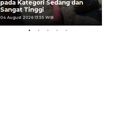
pada Kategori Sedang dan
Penjuala
Sangat Tinggi
Kemerdek
04 August 2026 13:55 WIB
03 August 202