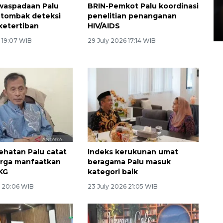
Layanan pembuatan SIM Baru
waspadaan Palu
BRIN-Pemkot Palu koordinasi
di Satpas Polresta Palu
g tombak deteksi
penelitian penanganan
ketertiban
HIV/AIDS
15 July 2026 14:08 WIB
 19:07 WIB
29 July 2026 17:14 WIB
ehatan Palu catat
Indeks kerukunan umat
arga manfaatkan
beragama Palu masuk
KG
kategori baik
6 20:06 WIB
23 July 2026 21:05 WIB