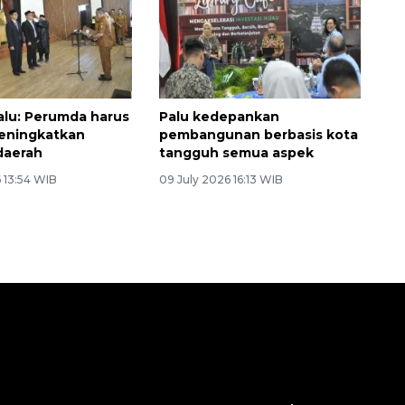
lu: Perumda harus
Palu kedepankan
ningkatkan
pembangunan berbasis kota
 daerah
tangguh semua aspek
 13:54 WIB
09 July 2026 16:13 WIB