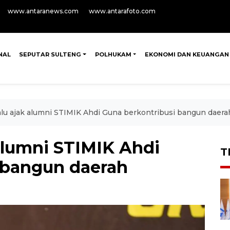
www.antaranews.com
www.antarafoto.com
NAL
SEPUTAR SULTENG
POLHUKAM
EKONOMI DAN KEUANGAN
lu ajak alumni STIMIK Ahdi Guna berkontribusi bangun daera
alumni STIMIK Ahdi
T
 bangun daerah