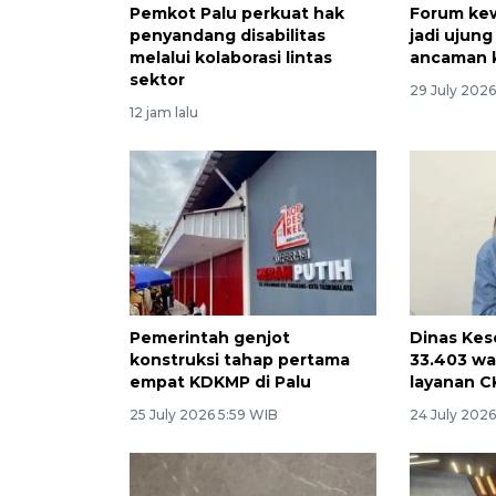
Pemkot Palu perkuat hak
Forum ke
penyandang disabilitas
jadi ujun
melalui kolaborasi lintas
ancaman 
sektor
29 July 2026
12 jam lalu
Pemerintah genjot
Dinas Kes
konstruksi tahap pertama
33.403 w
empat KDKMP di Palu
layanan C
25 July 2026 5:59 WIB
24 July 202