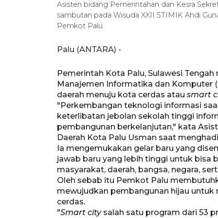
Asisten bidang Pemerintahan dan Kesra Sekr
sambutan pada Wisuda XXII STIMIK Ahdi Guna
Pemkot Palu
Palu (ANTARA) -
Pemerintah Kota Palu, Sulawesi Tengah 
Manajemen Informatika dan Komputer (
daerah menuju kota cerdas atau
smart ci
"Perkembangan teknologi informasi saat 
keterlibatan jebolan sekolah tinggi i
pembangunan berkelanjutan," kata Asist
Daerah Kota Palu Usman saat menghadiri
Ia mengemukakan gelar baru yang disem
jawab baru yang lebih tinggi untuk bis
masyarakat, daerah, bangsa, negara, ser
Oleh sebab itu Pemkot Palu membutuhk
mewujudkan pembangunan hijau untuk m
cerdas.
"
Smart city
salah satu program dari 53 p