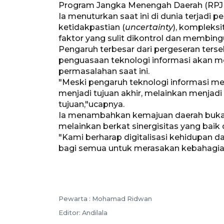
Program Jangka Menengah Daerah (RPJMD
Ia menuturkan saat ini di dunia terjadi 
ketidakpastian (
uncertainty
), kompleksi
faktor yang sulit dikontrol dan membin
Pengaruh terbesar dari pergeseran terse
penguasaan teknologi informasi akan m
permasalahan saat ini.
"Meski pengaruh teknologi informasi me
menjadi tujuan akhir, melainkan menjad
tujuan,"ucapnya.
Ia menambahkan kemajuan daerah bukan 
melainkan berkat sinergisitas yang baik 
"Kami berharap digitalisasi kehidupan
bagi semua untuk merasakan kebahagiaan
Pewarta :
Mohamad Ridwan
Editor:
Andilala