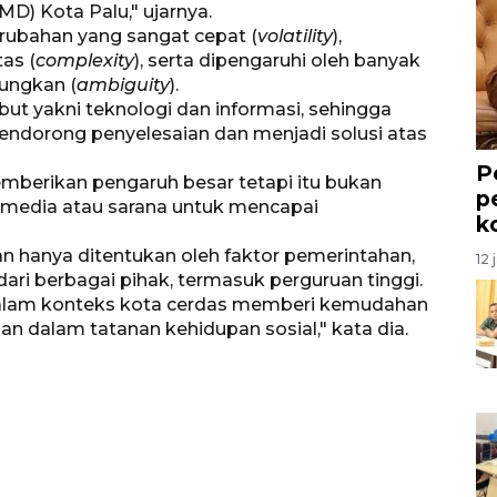
) Kota Palu," ujarnya.
perubahan yang sangat cepat (
volatility
),
tas (
complexity
), serta dipengaruhi oleh banyak
gungkan (
ambiguity
).
but yakni teknologi dan informasi, sehingga
endorong penyelesaian dan menjadi solusi atas
P
mberikan pengaruh besar tetapi itu bukan
p
i media atau sarana untuk mencapai
k
hanya ditentukan oleh faktor pemerintahan,
12 
dari berbagai pihak, termasuk perguruan tinggi.
 dalam konteks kota cerdas memberi kemudahan
 dalam tatanan kehidupan sosial," kata dia.