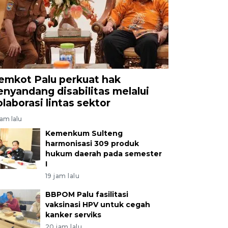
emkot Palu perkuat hak
enyandang disabilitas melalui
olaborasi lintas sektor
jam lalu
Kemenkum Sulteng
harmonisasi 309 produk
hukum daerah pada semester
I
19 jam lalu
BBPOM Palu fasilitasi
vaksinasi HPV untuk cegah
kanker serviks
20 jam lalu