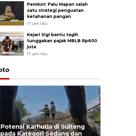
Pemkot: Palu Mapan salah
satu strategi penguatan
ketahanan pangan
17 jam lalu
Kejari Sigi bantu tagih
tunggakan pajak MBLB Rp600
juta
17 jam lalu
oto
Potensi Karhutla di Sulteng
pada Kategori Sedang dan
Penjuala