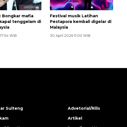
r: Bongkar mafia
Festival musik Latihan
kapal tenggelam di
Pestapora kembali digelar di
aysia
Malaysia
 17:54 WIB
30 April 2026 11:00 WIB
ar Sulteng
Advetorial/Rilis
ukam
Artikel