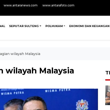
www.antaranews.com
www.antarafoto.com
NAL
SEPUTAR SULTENG
POLHUKAM
EKONOMI DAN KEUANGAN
agian wilayah Malaysia
n wilayah Malaysia
T