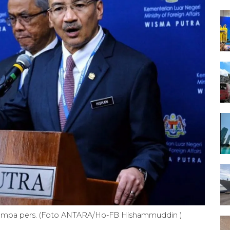
jumpa pers. (Foto ANTARA/Ho-FB Hishammuddin )