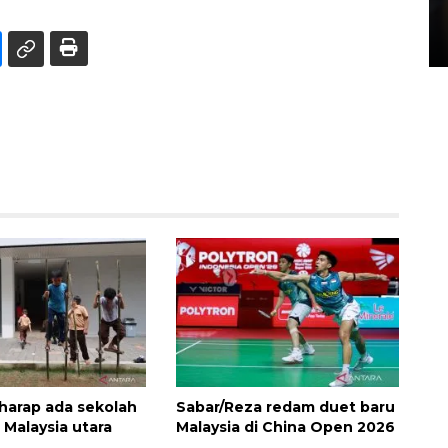
di Satpas Polresta Palu
15 July 2026 14:08 WIB
harap ada sekolah
Sabar/Reza redam duet baru
i Malaysia utara
Malaysia di China Open 2026