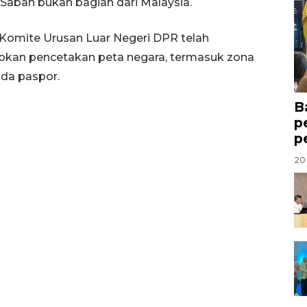
abah bukan bagian dari Malaysia.
Komite Urusan Luar Negeri DPR telah
bkan pencetakan peta negara, termasuk zona
ada paspor.
B
p
p
20 