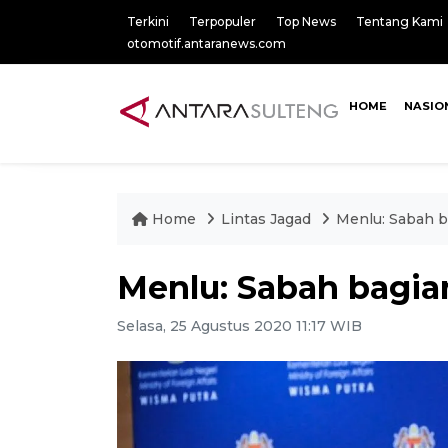
Terkini
Terpopuler
Top News
Tentang Kami
otomotif.antaranews.com
HOME
NASIO
Home
Lintas Jagad
Menlu: Sabah b
Menlu: Sabah bagia
Selasa, 25 Agustus 2020 11:17 WIB