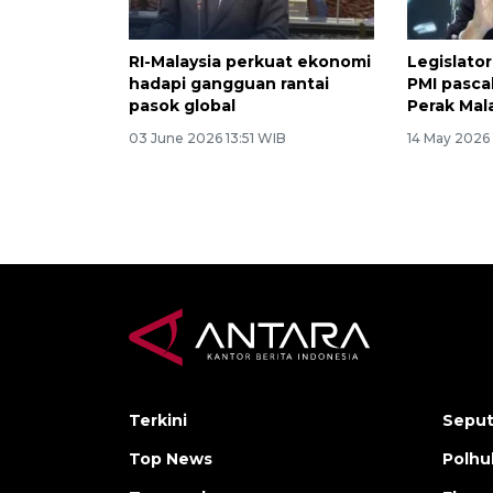
RI-Malaysia perkuat ekonomi
Legislato
hadapi gangguan rantai
PMI pasca
pasok global
Perak Mal
03 June 2026 13:51 WIB
14 May 2026
Terkini
Seput
Top News
Polh