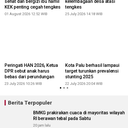
sehat dan bergizi ibu hamil
kelembagaan desa atasi
KEK penting cegah tengkes
tengkes
01 August 2026 12:52 WIB
25 July 2026 14:18 WIB
2
a
Peringati HAN 2026, Ketua
Kota Palu berhasil lampaui
DPR sebut anak harus
target turunkan prevalensi
bebas dari perundungan
stunting 2025
23 July 2026 10:26 WIB
22 July 2026 20:04 WIB
Berita Terpopuler
BMKG prakirakan cuaca di mayoritas wilayah
RI berawan tebal pada Sabtu
20 jam lalu