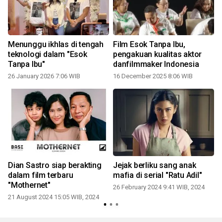
Menunggu ikhlas di tengah
Film Esok Tanpa Ibu,
teknologi dalam "Esok
pengakuan kualitas aktor
Tanpa Ibu"
danfilmmaker Indonesia
26 January 2026 7:06 WIB
16 December 2025 8:06 WIB
Dian Sastro siap berakting
Jejak berliku sang anak
dalam film terbaru
mafia di serial "Ratu Adil"
"Mothernet"
26 February 2024 9:41 WIB, 2024
21 August 2024 15:05 WIB, 2024